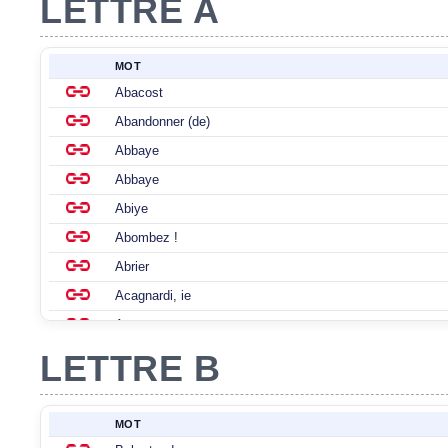
LETTRE A
MOT
Abacost
Abandonner (de)
Abbaye
Abbaye
Abiye
Abombez !
Abrier
Acagnardi, ie
Accompagner
LETTRE B
Accotage
MOT