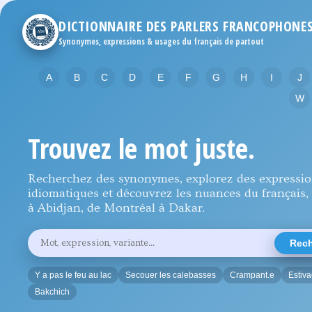
DICTIONNAIRE DES PARLERS FRANCOPHONE
Synonymes, expressions & usages du français de partout
A
B
C
D
E
F
G
H
I
J
W
Trouvez le mot juste.
Recherchez des synonymes, explorez des expressi
idiomatiques et découvrez les nuances du français, 
à Abidjan, de Montréal à Dakar.
Rechercher
Rech
un
mot,
une
Y a pas le feu au lac
Secouer les calebasses
Crampant.e
Estiv
expression
ou
Bakchich
une