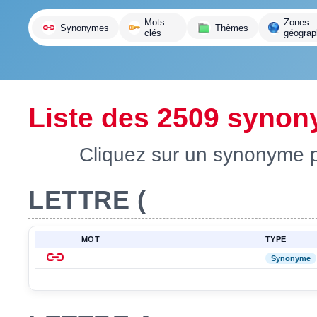
variante
Mots
Zones
Synonymes
Thèmes
clés
géograp
Liste des 2509 syno
Cliquez sur un synonyme po
LETTRE (
MOT
TYPE
Synonyme