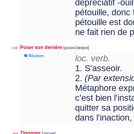
dépréciatif -oui
pétouille, donc
pétouille est d
ne fait rien de p
Poser son derrière
[pozesɔ̃dɛʀjɛʀ]
Réunion
loc. verb.
1. S'asseoir.
2.
(Par extensi
Métaphore expr
c'est bien l'ins
quitter sa posit
dans l'inaction,
Zigonner
[zigɔne]