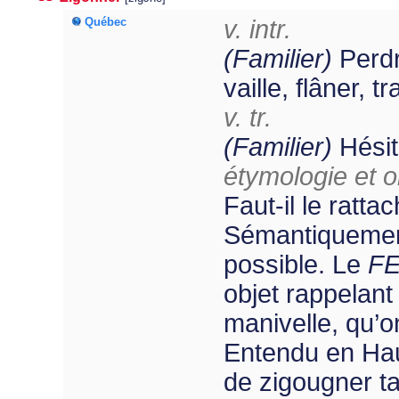
Québec
v. intr.
(Familier)
Perdr
vaille, flâner, t
v. tr.
(Familier)
Hésit
étymologie et or
Faut-il le ratta
Sémantiquement
possible. Le
F
objet rappelant
manivelle, qu’o
Entendu en Haut
de zigougner ta