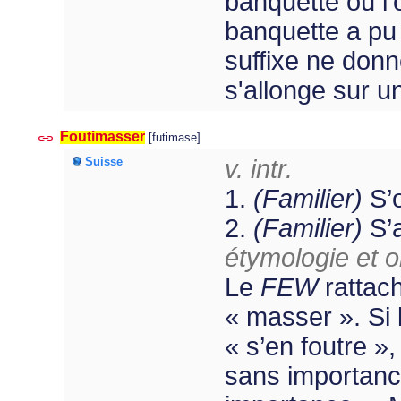
banquette où l'
banquette a pu ê
suffixe ne donn
s'allonge sur u
Foutimasser
[futimase]
Suisse
v. intr.
1.
(Familier)
S’o
2.
(Familier)
S’a
étymologie et or
Le
FEW
rattach
« masser ». Si 
« s’en foutre »
sans importan