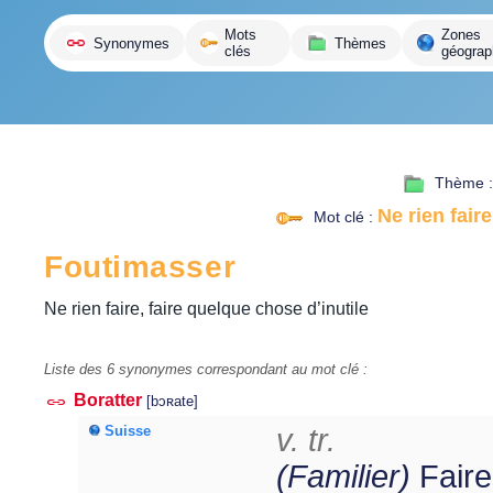
variante
Mots
Zones
Synonymes
Thèmes
clés
géograp
Thème 
Ne rien faire
Mot clé :
Foutimasser
Ne rien faire, faire quelque chose d’inutile
Liste des 6 synonymes correspondant au mot clé :
Boratter
[bɔʀate]
Suisse
v. tr.
(Familier)
Faire