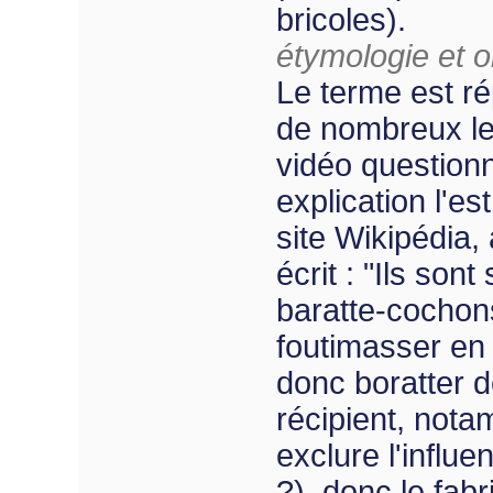
bricoles).
étymologie et or
Le terme est r
de nombreux le
vidéo question
explication l'e
site Wikipédia
écrit : "Ils so
baratte-cochons,
foutimasser en
donc boratter d
récipient, nota
exclure l'influ
?), donc le fab