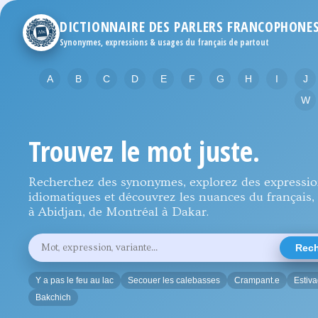
DICTIONNAIRE DES PARLERS FRANCOPHONE
Synonymes, expressions & usages du français de partout
A
B
C
D
E
F
G
H
I
J
W
Trouvez le mot juste.
Recherchez des synonymes, explorez des expressi
idiomatiques et découvrez les nuances du français, 
à Abidjan, de Montréal à Dakar.
Rechercher
Rech
un
mot,
une
Y a pas le feu au lac
Secouer les calebasses
Crampant.e
Estiv
expression
ou
Bakchich
une