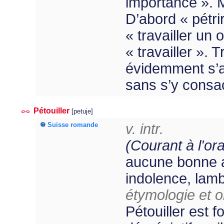
importance ». M
D’abord « pétrir
« travailler un
« travailler ». 
évidemment s’ag
sans s’y consac
Pétouiller
[petuje]
Suisse romande
v. intr.
(Courant à l'oral
aucune bonne a
indolence, lamb
étymologie et or
Pétouiller est 