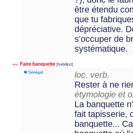
être étendu co
que tu fabrique
dépréciative. D
s'occuper de bri
systématique.
Faire banquette
[fɛʀbɑ̃kɛt]
Sénégal
loc. verb.
Rester à ne rien
étymologie et or
La banquette n'e
fait tapisserie
banquette... Ca