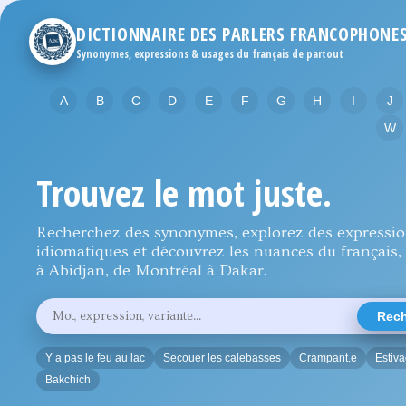
DICTIONNAIRE DES PARLERS FRANCOPHONE
Synonymes, expressions & usages du français de partout
A
B
C
D
E
F
G
H
I
J
W
Trouvez le mot juste.
Recherchez des synonymes, explorez des expressi
idiomatiques et découvrez les nuances du français, 
à Abidjan, de Montréal à Dakar.
Rechercher
Rech
un
mot,
une
Y a pas le feu au lac
Secouer les calebasses
Crampant.e
Estiv
expression
ou
Bakchich
une