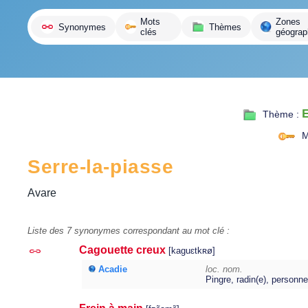
variante
Mots
Zones
Synonymes
Thèmes
clés
géograp
Thème :
M
Serre-la-piasse
Avare
Liste des 7 synonymes correspondant au mot clé :
Cagouette creux
[kaguɛtkʀø]
Acadie
loc. nom.
Pingre, radin(e), personn