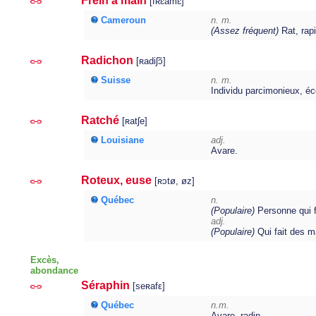
Frein à main
[fʀɛ̃amɛ̃]
Cameroun
n. m.
(Assez fréquent)
Rat, rap
Radichon
[ʀadiʃɔ̃]
Suisse
n. m.
Individu parcimonieux, éc
Ratché
[ʀatʃe]
Louisiane
adj.
Avare.
Roteux, euse
[ʀɔtø, øz]
Québec
n.
(Populaire)
Personne qui fa
adj.
(Populaire)
Qui fait des ma
Excès,
abondance
Séraphin
[seʀafε]
Québec
n.m.
Avare, radin