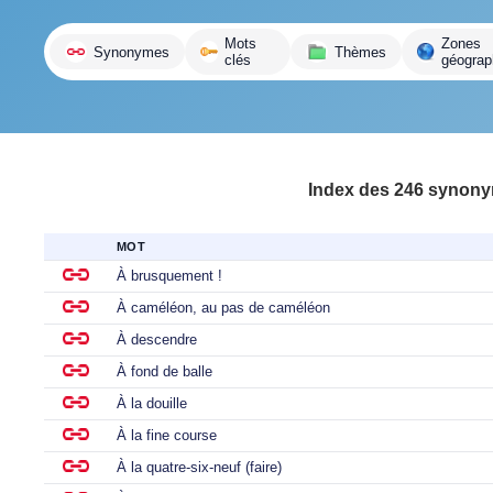
variante
Mots
Zones
Synonymes
Thèmes
clés
géograp
Index des 246 synonym
MOT
À brusquement !
À caméléon, au pas de caméléon
À descendre
À fond de balle
À la douille
À la fine course
À la quatre-six-neuf (faire)