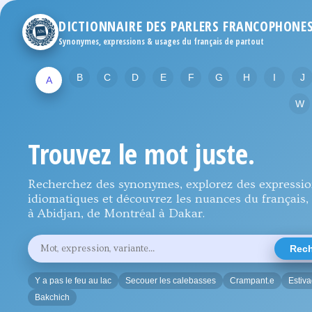
DICTIONNAIRE DES PARLERS FRANCOPHONE
Synonymes, expressions & usages du français de partout
B
C
D
E
F
G
H
I
J
A
W
Trouvez le mot juste.
Recherchez des synonymes, explorez des expressi
idiomatiques et découvrez les nuances du français, 
à Abidjan, de Montréal à Dakar.
Rechercher
Rech
un
mot,
une
Y a pas le feu au lac
Secouer les calebasses
Crampant.e
Estiv
expression
ou
Bakchich
une