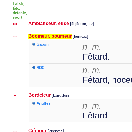
Loisir,
fête,
détente,
sport
Ambianceur,-euse
[ɑ̃bjɑ̃sœʀ,-øz]
Boomeur, boumeur
[bumœʁ]
Gabon
n. m.
Fêtard.
RDC
n. m.
Fêtard, noce
Bordeleur
[bɔʁdɛlœʁ]
Antilles
n. m.
Fêtard.
Crâneur
[kʀɑnœʀ]