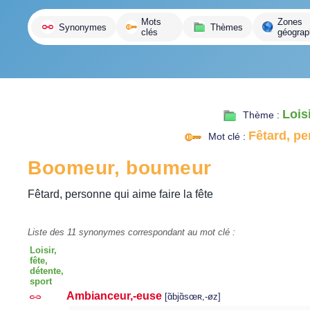
variante
Mots
Zones
Synonymes
Thèmes
clés
géograp
Loisi
Thème :
Fêtard, pe
Mot clé :
Boomeur, boumeur
Fêtard, personne qui aime faire la fête
Liste des 11 synonymes correspondant au mot clé :
Loisir,
fête,
détente,
sport
Ambianceur,-euse
[ɑ̃bjɑ̃sœʀ,-øz]