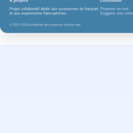
À propos
Contribuer
Projet collaboratif dédié aux synonymes du français
Proposer un mot
et aux expressions francophones.
Suggérer une corre
© 2014-2026 Académie des sciences d'outre-mer