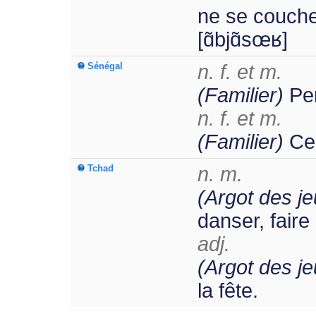
ne se couche
[ɑ̃bjɑ̃sœʁ]
Sénégal
n. f. et m.
(Familier)
Per
n. f. et m.
(Familier)
Cel
Tchad
n. m.
(Argot des j
danser, faire 
adj.
(Argot des j
la fête.