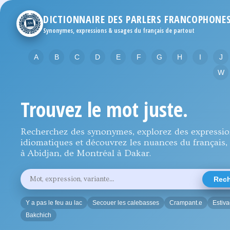
DICTIONNAIRE DES PARLERS FRANCOPHONE
Synonymes, expressions & usages du français de partout
A
B
C
D
E
F
G
H
I
J
W
Trouvez le mot juste.
Recherchez des synonymes, explorez des expressi
idiomatiques et découvrez les nuances du français, 
à Abidjan, de Montréal à Dakar.
Rechercher
Rech
un
mot,
une
Y a pas le feu au lac
Secouer les calebasses
Crampant.e
Estiv
expression
ou
Bakchich
une