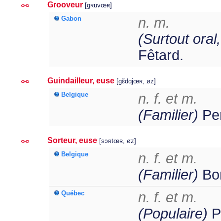
Grooveur
[gʀuvœʀ]
Gabon
n. m.
(Surtout oral
Fêtard.
Guindailleur, euse
[gɛ̃dɑjœʀ, øz]
Belgique
n. f. et m.
(Familier)
Per
Sorteur, euse
[sɔʀtœʀ, øz]
Belgique
n. f. et m.
(Familier)
Bon
Québec
n. f. et m.
(Populaire)
Pe