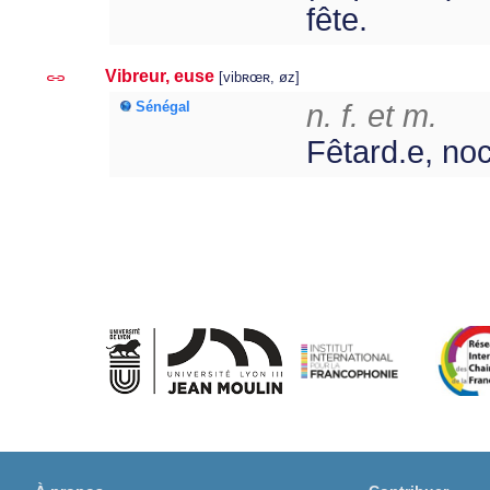
fête.
Vibreur, euse
[vibʀœʀ, øz]
Sénégal
n. f. et m.
Fêtard.e, no