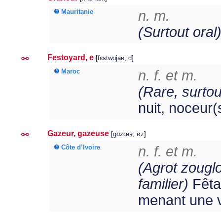
Mauritanie
n. m.
(Surtout oral
Festoyard, e
[fɛstwɑjaʀ, d]
Maroc
n. f. et m.
(Rare, surtout 
nuit, noceur(
Gazeur, gazeuse
[gɑzœʀ, øz]
Côte d’Ivoire
n. f. et m.
(Agrot zouglo
familier)
Fêta
menant une vi