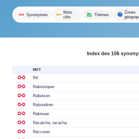
variante
Mots
Zones
Synonymes
Thèmes
clés
géograp
Index des 106 synonym
MOT
R4
Rabistoquer
Rabotson
Raboudiner
Rabrouer
Racatcha, racacha
Raccuser