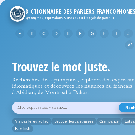
DICTIONNAIRE DES PARLERS FRANCOPHONE
Synonymes, expressions & usages du français de partout
A
B
C
D
E
F
G
H
I
J
W
Trouvez le mot juste.
Recherchez des synonymes, explorez des expressi
idiomatiques et découvrez les nuances du français, 
à Abidjan, de Montréal à Dakar.
Rechercher
Rech
un
mot,
une
Y a pas le feu au lac
Secouer les calebasses
Crampant.e
Estiv
expression
ou
Bakchich
une