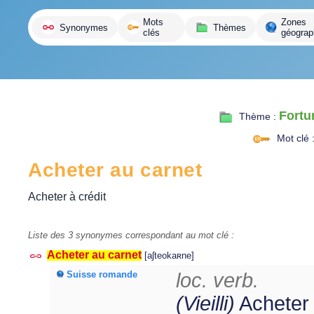
variante
Mots
Zones
Synonymes
Thèmes
clés
géograp
Fortu
Thème :
Mot clé 
Acheter au carnet
Acheter à crédit
Liste des 3 synonymes correspondant au mot clé :
Acheter au carnet
[aʃteokaʀne]
Suisse romande
loc. verb.
(Vieilli)
Acheter 