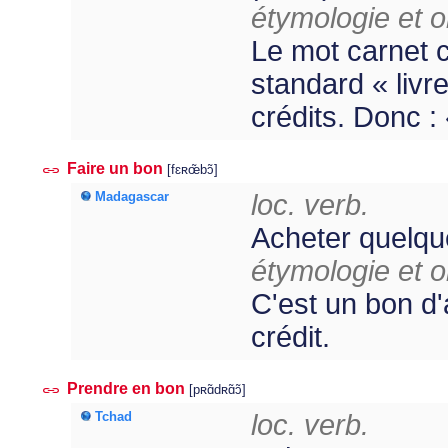
étymologie et or
Le mot carnet c
standard « livre
crédits. Donc : 
Faire un bon
[fɛʀœ̃bɔ̃]
Madagascar
loc. verb.
Acheter quelque
étymologie et or
C'est un bon d'
crédit.
Prendre en bon
[pʀɑ̃dʀɑ̃ɔ̃]
Tchad
loc. verb.