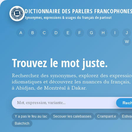
DICTIONNAIRE DES PARLERS FRANCOPHONE
Synonymes, expressions & usages du français de partout
A
B
C
D
E
F
G
H
I
J
W
Trouvez le mot juste.
Recherchez des synonymes, explorez des expressi
idiomatiques et découvrez les nuances du français, 
à Abidjan, de Montréal à Dakar.
Rechercher
Rech
un
mot,
une
Y a pas le feu au lac
Secouer les calebasses
Crampant.e
Estiv
expression
ou
Bakchich
une