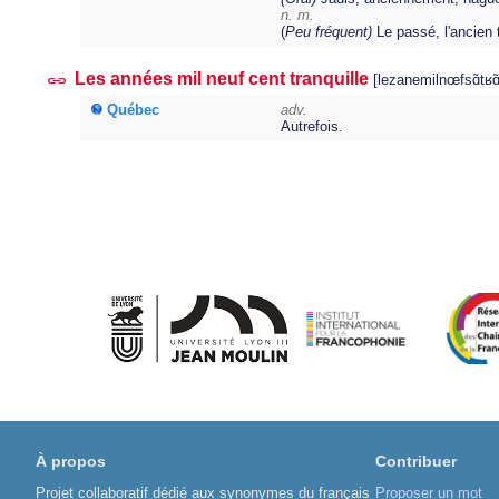
n. m.
(
Peu fréquent)
Le passé, l'ancien
Les années mil neuf cent tranquille
[lezanemilnœfsɑ̃tʁɑ̃
Québec
adv.
Autrefois.
À propos
Contribuer
Projet collaboratif dédié aux synonymes du français
Proposer un mot