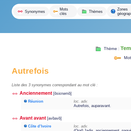
variante
Mots
Zones
Synonymes
Thèmes
clés
géograp
Tem
Thème :
Mot 
Autrefois
Liste des 3 synonymes correspondant au mot clé :
Anciennement
[ɑ̃siɛnəmɑ̃]
Réunion
loc. adv.
Autrefois, auparavant.
Avant avant
[avɑ̃avɑ̃]
Côte d’Ivoire
loc. adv.
(Oral)
Jadis, anciennement, naguè