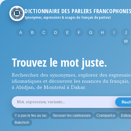
DICTIONNAIRE DES PARLERS FRANCOPHONE
Synonymes, expressions & usages du français de partout
A
B
C
D
E
F
G
H
I
J
W
Trouvez le mot juste.
Recherchez des synonymes, explorez des expressi
idiomatiques et découvrez les nuances du français, 
à Abidjan, de Montréal à Dakar.
Rechercher
Rech
un
mot,
une
Y a pas le feu au lac
Secouer les calebasses
Crampant.e
Estiv
expression
ou
Bakchich
une