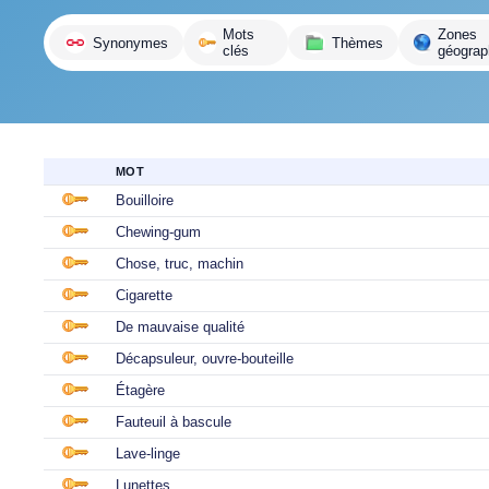
variante
Mots
Zones
Synonymes
Thèmes
clés
géograp
MOT
Bouilloire
Chewing-gum
Chose, truc, machin
Cigarette
De mauvaise qualité
Décapsuleur, ouvre-bouteille
Étagère
Fauteuil à bascule
Lave-linge
Lunettes