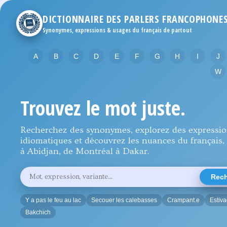
DICTIONNAIRE DES PARLERS FRANCOPHONE
Synonymes, expressions & usages du français de partout
A
B
C
D
E
F
G
H
I
J
W
Trouvez le mot juste.
Recherchez des synonymes, explorez des expressi
idiomatiques et découvrez les nuances du français, 
à Abidjan, de Montréal à Dakar.
Rechercher
Rech
un
mot,
une
Y a pas le feu au lac
Secouer les calebasses
Crampant.e
Estiv
expression
ou
Bakchich
une