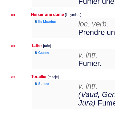
Fumer une 
Hisser une dame
[iseyndam]
Ile Maurice
loc. verb.
Prendre une
Taffer
[tafe]
Gabon
v. intr.
Fumer.
Torailler
[tɔʀaje]
Suisse
v. intr.
(Vaud, Gen
Jura)
Fume