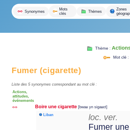
variante
Mots
Zones
Synonymes
Thèmes
clés
géograp
Actions
Thème :
Mot clé :
Fumer (cigarette)
Liste des 5 synonymes correspondant au mot clé :
Actions,
attitudes,
événements
Boire une cigarette
[bwaʁ yn sigaʁɛt]
Liban
loc. ver.
Fumer une 