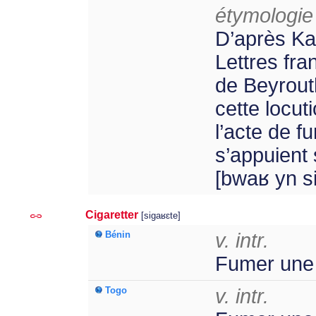
étymologie 
D’après Ka
Lettres fra
de Beyrouth
cette locut
l’acte de f
s’appuient 
[bwaʁ yn s
Cigaretter
[siɡaʁɛte]
Bénin
v. intr.
Fumer une 
Togo
v. intr.