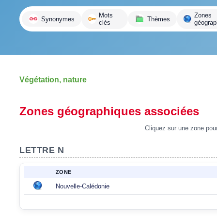
variante
Mots
Zones
Synonymes
Thèmes
clés
géograp
Végétation, nature
Zones géographiques associées
Cliquez sur une zone pour 
LETTRE N
ZONE
Nouvelle-Calédonie