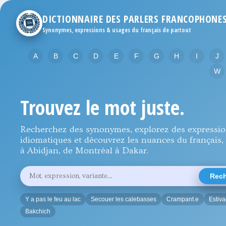
DICTIONNAIRE DES PARLERS FRANCOPHONE
Synonymes, expressions & usages du français de partout
A
B
C
D
E
F
G
H
I
J
W
Trouvez le mot juste.
Recherchez des synonymes, explorez des expressi
idiomatiques et découvrez les nuances du français, 
à Abidjan, de Montréal à Dakar.
Rechercher
Rech
un
mot,
une
Y a pas le feu au lac
Secouer les calebasses
Crampant.e
Estiv
expression
ou
Bakchich
une