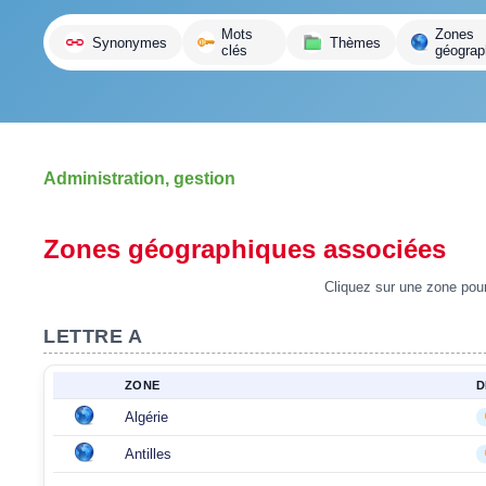
variante
Mots
Zones
Synonymes
Thèmes
clés
géograp
Administration, gestion
Zones géographiques associées
Cliquez sur une zone pour 
LETTRE A
ZONE
D
Algérie
Antilles