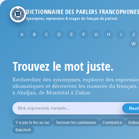
DICTIONNAIRE DES PARLERS FRANCOPHONE
Synonymes, expressions & usages du français de partout
A
B
C
D
E
F
G
H
I
J
W
Trouvez le mot juste.
Recherchez des synonymes, explorez des expressi
idiomatiques et découvrez les nuances du français, 
à Abidjan, de Montréal à Dakar.
Rechercher
Rech
un
mot,
une
Y a pas le feu au lac
Secouer les calebasses
Crampant.e
Estiv
expression
ou
Bakchich
une