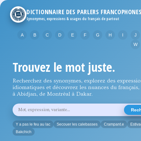
DICTIONNAIRE DES PARLERS FRANCOPHONE
Synonymes, expressions & usages du français de partout
A
B
C
D
E
F
G
H
I
J
W
Trouvez le mot juste.
Recherchez des synonymes, explorez des expressi
idiomatiques et découvrez les nuances du français, 
à Abidjan, de Montréal à Dakar.
Rechercher
Rech
un
mot,
une
Y a pas le feu au lac
Secouer les calebasses
Crampant.e
Estiv
expression
ou
Bakchich
une